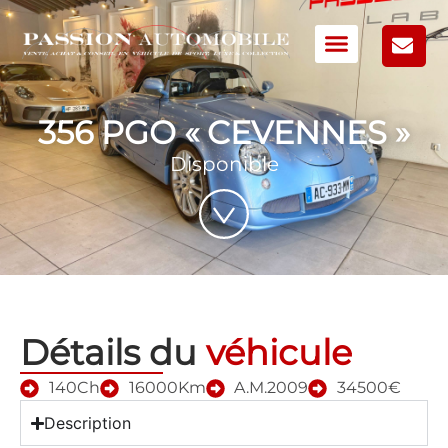
356 PGO « CEVENNES »
Disponible
Détails du
véhicule
140Ch
16000Km
A.M.2009
34500€
Description