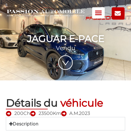
JAGUAR E-PACE
Vendu
Détails du
véhicule
200Ch
23500Km
A.M.2023
Description