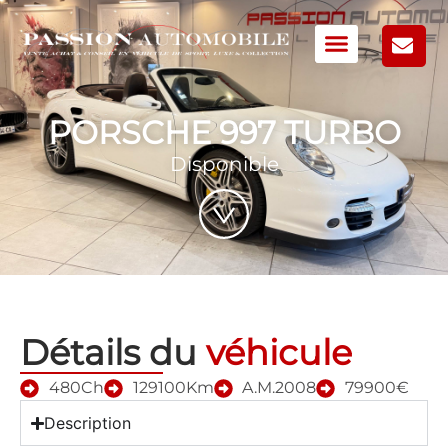
PORSCHE 997 TURBO
Disponible
Détails du
véhicule
480Ch
129100Km
A.M.2008
79900€
Description